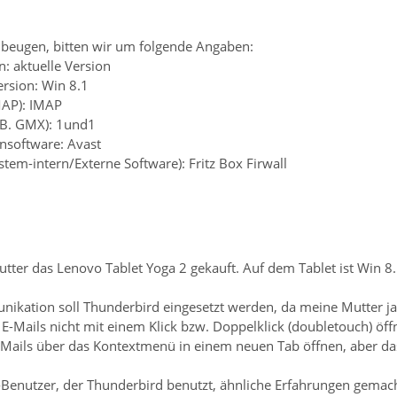
beugen, bitten wir um folgende Angaben:
: aktuelle Version
ersion: Win 8.1
MAP): IMAP
z.B. GMX): 1und1
ensoftware: Avast
ystem-intern/Externe Software): Fritz Box Firwall
tter das Lenovo Tablet Yoga 2 gekauft. Auf dem Tablet ist Win 8.1 
nikation soll Thunderbird eingesetzt werden, da meine Mutter ja
e E-Mails nicht mit einem Klick bzw. Doppelklick (doubletouch) öff
Mails über das Kontextmenü in einem neuen Tab öffnen, aber das 
-Benutzer, der Thunderbird benutzt, ähnliche Erfahrungen gemach