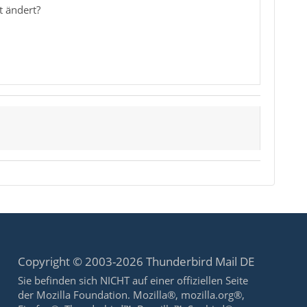
t ändert?
Copyright © 2003-2026 Thunderbird Mail DE
Sie befinden sich NICHT auf einer offiziellen Seite
der Mozilla Foundation. Mozilla®, mozilla.org®,