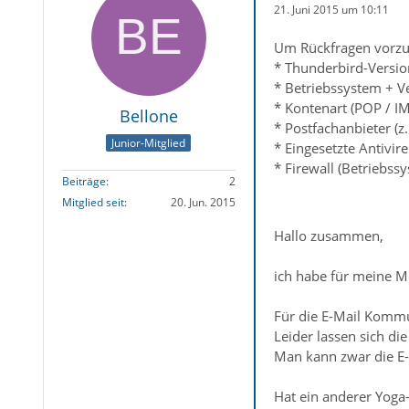
21. Juni 2015 um 10:11
Um Rückfragen vorzu
* Thunderbird-Version
* Betriebssystem + V
* Kontenart (POP / I
Bellone
* Postfachanbieter (
Junior-Mitglied
* Eingesetzte Antivir
* Firewall (Betriebss
Beiträge
2
Mitglied seit
20. Jun. 2015
Hallo zusammen,
ich habe für meine Mu
Für die E-Mail Kommu
Leider lassen sich di
Man kann zwar die E-
Hat ein anderer Yoga