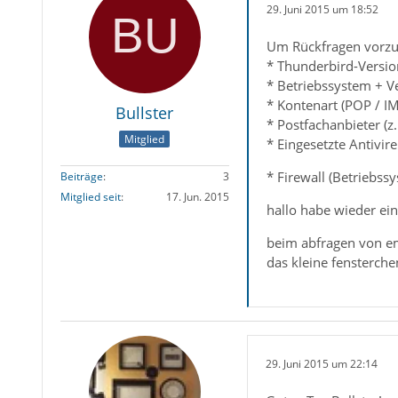
29. Juni 2015 um 18:52
Um Rückfragen vorzu
* Thunderbird-Versio
* Betriebssystem + V
* Kontenart (POP / I
Bullster
* Postfachanbieter (z
Mitglied
* Eingesetzte Antivir
* Firewall (Betriebss
Beiträge
3
Mitglied seit
17. Jun. 2015
hallo habe wieder ei
beim abfragen von em
das kleine fensterche
29. Juni 2015 um 22:14