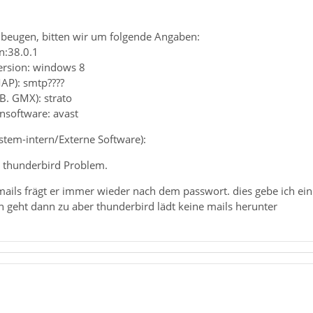
beugen, bitten wir um folgende Angaben:
n:38.0.1
ersion: windows 8
MAP): smtp????
.B. GMX): strato
ensoftware: avast
ystem-intern/Externe Software):
n thunderbird Problem.
ails frägt er immer wieder nach dem passwort. dies gebe ich ein 
n geht dann zu aber thunderbird lädt keine mails herunter