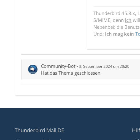
Thunderbird 45.8.x, 
S/MIME, denn
ich
wil
Nebenbei: die Benut
Und:
Ich mag kein
T
Community-Bot
3. September 2024 um 20:20
Hat das Thema geschlossen.
Thunderbird Mail DE
Hil