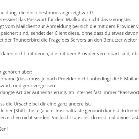
rmeldung, die doch bestimmt angezeigt wird?
essiert das Passwort für dein Mailkonto nicht das Geringste.
ngt vom Mailclient zur Anmeldung bei sich die mit dem Provider 
ichert sind, sendet der Client diese, ohne dass du etwas davon b
tet der Thunderbird die Frage des Servers an den Benutzer weiter
aten nicht mit denen, die mit dem Provider vereinbart sind, ü
 gehören aber:
zername (dass muss je nach Provider nicht unbedingt die E-Mailad
swort, und gern vergessen
rlangte Art der Authentisierung. Im Internet fast immer "Passwor
ss die Ursache bei dir eine ganz andere ist.
deiner [Shift]-Taste (auch Umschalttaste genannt) kannst du ke
zeichen nicht senden. Vielleicht tauschst du erst mal deine Tast
ßen!