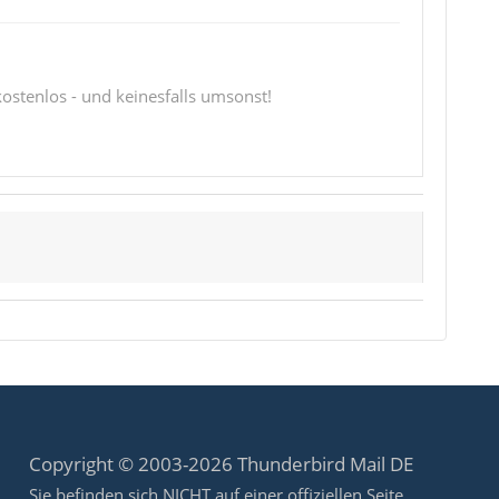
 kostenlos - und keinesfalls umsonst!
Copyright © 2003-2026 Thunderbird Mail DE
Sie befinden sich NICHT auf einer offiziellen Seite