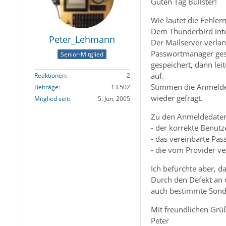
Guten Tag Bullster!
Wie lautet die Fehle
Dem Thunderbird inter
Peter_Lehmann
Der Mailserver verla
Passwortmanager gespe
Senior-Mitglied
gespeichert, dann lei
auf.
Reaktionen
2
Stimmen die Anmelded
Beiträge
13.502
wieder gefragt.
Mitglied seit
5. Jun. 2005
Zu den Anmeldedaten
- der korrekte Benut
- das vereinbarte Pas
- die vom Provider ve
Ich befürchte aber, da
Durch den Defekt an 
auch bestimmte Sonder
Mit freundlichen Grü
Peter