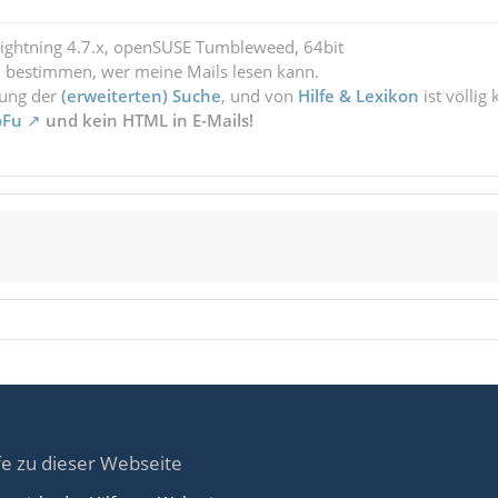
Lightning 4.7.x, openSUSE Tumbleweed, 64bit
l bestimmen, wer meine Mails lesen kann.
zung der
(erweiterten) Suche
, und von
Hilfe & Lexikon
ist völlig
oFu
und kein HTML in E-Mails!
fe zu dieser Webseite