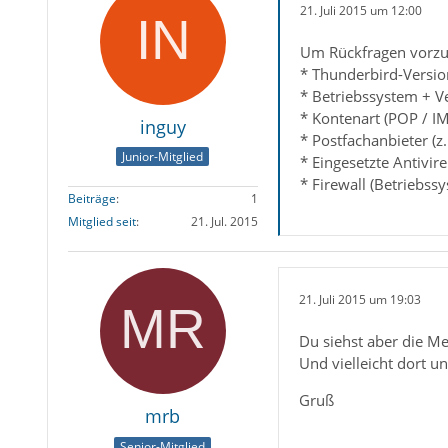
21. Juli 2015 um 12:00
Um Rückfragen vorzu
* Thunderbird-Versio
* Betriebssystem + V
* Kontenart (POP / I
inguy
* Postfachanbieter (z
Junior-Mitglied
* Eingesetzte Antivir
* Firewall (Betriebss
Beiträge
1
Mitglied seit
21. Jul. 2015
21. Juli 2015 um 19:03
Du siehst aber die Men
Und vielleicht dort un
Gruß
mrb
Senior-Mitglied