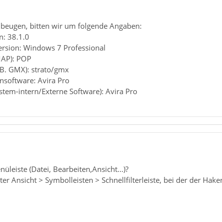
beugen, bitten wir um folgende Angaben:
n: 38.1.0
ersion: Windows 7 Professional
MAP): POP
.B. GMX): strato/gmx
ensoftware: Avira Pro
ystem-intern/Externe Software): Avira Pro
üleiste (Datei, Bearbeiten,Ansicht...)?
ter Ansicht > Symbolleisten > Schnellfilterleiste, bei der der Haken