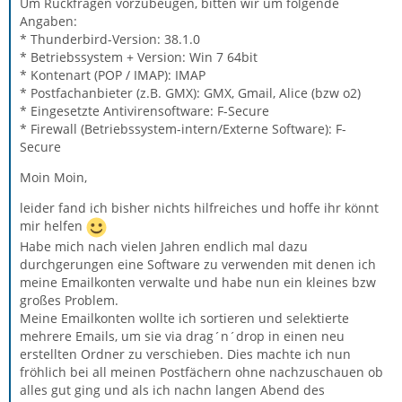
Um Rückfragen vorzubeugen, bitten wir um folgende
Angaben:
* Thunderbird-Version: 38.1.0
* Betriebssystem + Version: Win 7 64bit
* Kontenart (POP / IMAP): IMAP
* Postfachanbieter (z.B. GMX): GMX, Gmail, Alice (bzw o2)
* Eingesetzte Antivirensoftware: F-Secure
* Firewall (Betriebssystem-intern/Externe Software): F-
Secure
Moin Moin,
leider fand ich bisher nichts hilfreiches und hoffe ihr könnt
mir helfen
Habe mich nach vielen Jahren endlich mal dazu
durchgerungen eine Software zu verwenden mit denen ich
meine Emailkonten verwalte und habe nun ein kleines bzw
großes Problem.
Meine Emailkonten wollte ich sortieren und selektierte
mehrere Emails, um sie via drag´n´drop in einen neu
erstellten Ordner zu verschieben. Dies machte ich nun
fröhlich bei all meinen Postfächern ohne nachzuschauen ob
alles gut ging und als ich nachn langen Abend des