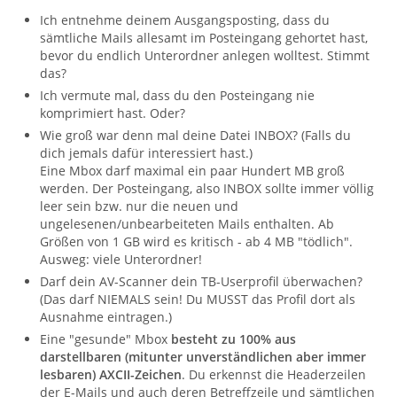
Ich entnehme deinem Ausgangsposting, dass du
sämtliche Mails allesamt im Posteingang gehortet hast,
bevor du endlich Unterordner anlegen wolltest. Stimmt
das?
Ich vermute mal, dass du den Posteingang nie
komprimiert hast. Oder?
Wie groß war denn mal deine Datei INBOX? (Falls du
dich jemals dafür interessiert hast.)
Eine Mbox darf maximal ein paar Hundert MB groß
werden. Der Posteingang, also INBOX sollte immer völlig
leer sein bzw. nur die neuen und
ungelesenen/unbearbeiteten Mails enthalten. Ab
Größen von 1 GB wird es kritisch - ab 4 MB "tödlich".
Ausweg: viele Unterordner!
Darf dein AV-Scanner dein TB-Userprofil überwachen?
(Das darf NIEMALS sein! Du MUSST das Profil dort als
Ausnahme eintragen.)
Eine "gesunde" Mbox
besteht zu 100% aus
darstellbaren (mitunter unverständlichen aber immer
lesbaren) AXCII-Zeichen
. Du erkennst die Headerzeilen
der E-Mails und auch deren Betreffzeile und sämtlichen