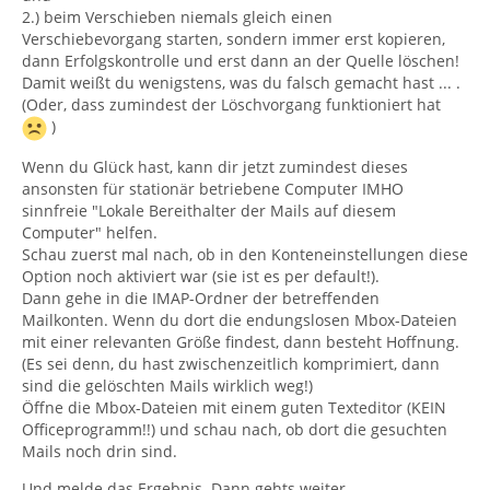
2.) beim Verschieben niemals gleich einen
Verschiebevorgang starten, sondern immer erst kopieren,
dann Erfolgskontrolle und erst dann an der Quelle löschen!
Damit weißt du wenigstens, was du falsch gemacht hast ... .
(Oder, dass zumindest der Löschvorgang funktioniert hat
)
Wenn du Glück hast, kann dir jetzt zumindest dieses
ansonsten für stationär betriebene Computer IMHO
sinnfreie "Lokale Bereithalter der Mails auf diesem
Computer" helfen.
Schau zuerst mal nach, ob in den Konteneinstellungen diese
Option noch aktiviert war (sie ist es per default!).
Dann gehe in die IMAP-Ordner der betreffenden
Mailkonten. Wenn du dort die endungslosen Mbox-Dateien
mit einer relevanten Größe findest, dann besteht Hoffnung.
(Es sei denn, du hast zwischenzeitlich komprimiert, dann
sind die gelöschten Mails wirklich weg!)
Öffne die Mbox-Dateien mit einem guten Texteditor (KEIN
Officeprogramm!!) und schau nach, ob dort die gesuchten
Mails noch drin sind.
Und melde das Ergebnis. Dann gehts weiter.