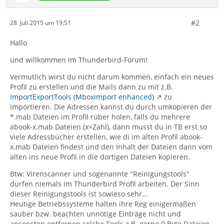
#2
28. Juli 2015 um 19:51
Hallo
und willkommen im Thunderbird-Forum!
Vermutlich wirst du nicht darum kommen, einfach ein neues
Profil zu erstellen und die Mails dann zu mit z.B.
ImportExportTools (Mboximport enhanced)
zu
importieren. Die Adressen kannst du durch umkopieren der
*.mab Dateien im Profil rüber holen, falls du mehrere
abook-x.mab Dateien (x=Zahl), dann musst du in TB erst so
viele Adressbücher erstellen, wie di im alten Profil abook-
x.mab Dateien findest und den Inhalt der Dateien dann vom
alten ins neue Profil in die dortigen Dateien kopieren.
Btw: Virenscanner und sogenannte "Reinigungstools"
dürfen niemals im Thunderbird Profil arbeiten. Der Sinn
dieser Reinigungstools ist sowieso sehr...
Heutige Betriebssysteme halten ihre Reg einigermaßen
sauber bzw. beachten unnötige Einträge nicht und
ansonsten entfernen solche Tools z.B. gerne 0 Byte Dateien,