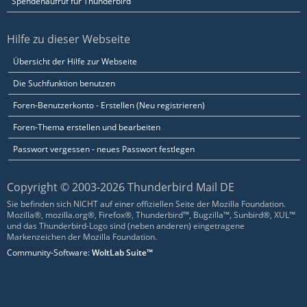
Spendenaufruf für Thunderbird
Hilfe zu dieser Webseite
Übersicht der Hilfe zur Webseite
Die Suchfunktion benutzen
Foren-Benutzerkonto - Erstellen (Neu registrieren)
Foren-Thema erstellen und bearbeiten
Passwort vergessen - neues Passwort festlegen
Copyright © 2003-2026 Thunderbird Mail DE
Sie befinden sich NICHT auf einer offiziellen Seite der Mozilla Foundation.
Mozilla®, mozilla.org®, Firefox®, Thunderbird™, Bugzilla™, Sunbird®, XUL™
und das Thunderbird-Logo sind (neben anderen) eingetragene
Markenzeichen der Mozilla Foundation.
Community-Software:
WoltLab Suite™