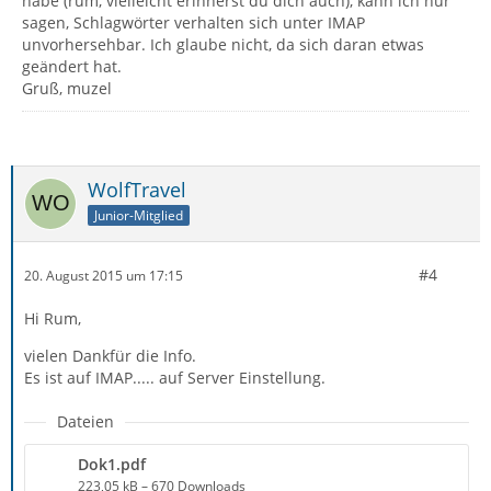
habe (rum, vielleicht erinnerst du dich auch), kann ich nur
sagen, Schlagwörter verhalten sich unter IMAP
unvorhersehbar. Ich glaube nicht, da sich daran etwas
geändert hat.
Gruß, muzel
WolfTravel
Junior-Mitglied
#4
20. August 2015 um 17:15
Hi Rum,
vielen Dankfür die Info.
Es ist auf IMAP..... auf Server Einstellung.
Dateien
Dok1.pdf
223,05 kB – 670 Downloads