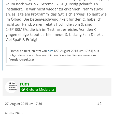
kaum noch was. S.- Extreme 32 GB günstig gekauft, Tb
installiert. Tb war nicht wieder zu erkennen. Nahm zuvor
an, es läge am Programm, das Ggt. sich erwies, Tb läuft wie
im Ölbad! Die Datengeschwindigkeit für den C. habe ich
nicht zur Hand, waren relativ hoch, die vom S. sind
245/100MB/s, die ich im Test fast erreiche. Von den C.
gingen einige kaputt, erhielt neue, S. bislang kein Defekt.
Viel Spaß & Erfolg!
Einmal editiert, zuletzt von
rum
(
27. August 2015 um 17:54
) aus
folgendem Grund: Aus rechtlichen Gründen Firmennamen im
Vergleich gekürzt
rum
Globaler Moderator
#2
27. August 2015 um 17:56
Hallo Citta,