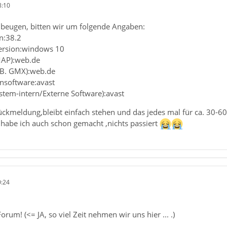
8:10
beugen, bitten wir um folgende Angaben:
n:38.2
Version:windows 10
MAP):web.de
z.B. GMX):web.de
ensoftware:avast
ystem-intern/Externe Software):avast
ückmeldung,bleibt einfach stehen und das jedes mal für ca. 30-
 habe ich auch schon gemacht ,nichts passiert
0:24
um! (<= JA, so viel Zeit nehmen wir uns hier ... .)