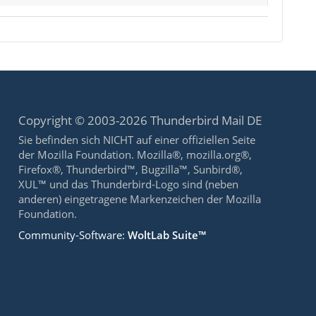
Copyright © 2003-2026 Thunderbird Mail DE
Sie befinden sich NICHT auf einer offiziellen Seite
der Mozilla Foundation. Mozilla®, mozilla.org®,
Firefox®, Thunderbird™, Bugzilla™, Sunbird®,
XUL™ und das Thunderbird-Logo sind (neben
anderen) eingetragene Markenzeichen der Mozilla
Foundation.
Community-Software:
WoltLab Suite™