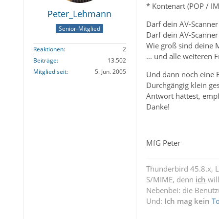
* Kontenart (POP / IM
Peter_Lehmann
Darf dein AV-Scanner
Senior-Mitglied
Darf dein AV-Scanne
Wie groß sind deine 
Reaktionen
2
... und alle weiteren F
Beiträge
13.502
Mitglied seit
5. Jun. 2005
Und dann noch eine B
Durchgängig klein ge
Antwort hättest, emp
Danke!
MfG Peter
Thunderbird 45.8.x, 
S/MIME, denn
ich
wil
Nebenbei: die Benut
Und:
Ich mag kein
T