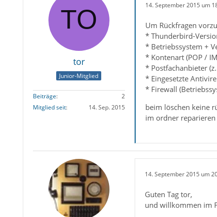
14. September 2015 um 1
Um Rückfragen vorzu
* Thunderbird-Versio
* Betriebssystem + 
* Kontenart (POP / I
tor
* Postfachanbieter (
Junior-Mitglied
* Eingesetzte Antivir
* Firewall (Betriebss
Beiträge
2
beim löschen keine r
Mitglied seit
14. Sep. 2015
im ordner reparieren
14. September 2015 um 2
Guten Tag tor,
und willkommen im For