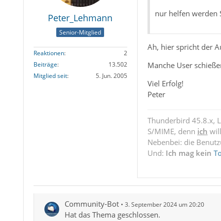
nur helfen werden Sie 
Peter_Lehmann
Senior-Mitglied
Ah, hier spricht der 
Reaktionen
2
Manche User schießen 
Beiträge
13.502
Mitglied seit
5. Jun. 2005
Viel Erfolg!
Peter
Thunderbird 45.8.x, 
S/MIME, denn
ich
wil
Nebenbei: die Benut
Und:
Ich mag kein
T
Community-Bot
3. September 2024 um 20:20
Hat das Thema geschlossen.