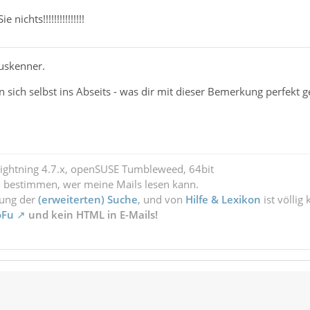
nichts!!!!!!!!!!!!!!!
Auskenner.
sich selbst ins Abseits - was dir mit dieser Bemerkung perfekt ge
Lightning 4.7.x, openSUSE Tumbleweed, 64bit
l bestimmen, wer meine Mails lesen kann.
zung der
(erweiterten) Suche
, und von
Hilfe & Lexikon
ist völlig
oFu
und kein HTML in E-Mails!