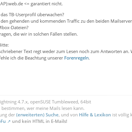
AP):web.de <= garantiert nicht.
 das TB-Userprofil überwachen?
r den gehenden und kommenden Traffic zu den beiden Mailserve
Mbox-Dateien?
ragen, die wir in solchen Fällen stellen.
itte:
schriebener Text regt weder zum Lesen noch zum Antworten an. W
fehle ich die Beachtung unserer
Forenregeln
.
Lightning 4.7.x, openSUSE Tumbleweed, 64bit
l bestimmen, wer meine Mails lesen kann.
zung der
(erweiterten) Suche
, und von
Hilfe & Lexikon
ist völlig
oFu
und kein HTML in E-Mails!