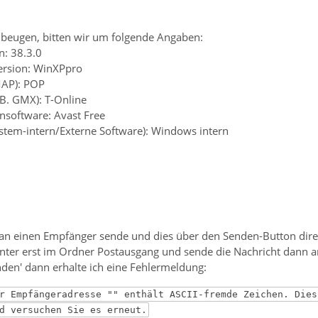
beugen, bitten wir um folgende Angaben:
n: 38.3.0
ersion: WinXPpro
MAP): POP
.B. GMX): T-Online
ensoftware: Avast Free
ystem-intern/Externe Software): Windows intern
an einen Empfänger sende und dies über den Senden-Button direkt
-Enter erst im Ordner Postausgang und sende die Nachricht dann 
enden' dann erhalte ich eine Fehlermeldung:
r Empfängeradresse "" enthält ASCII-fremde Zeichen. Dies
d versuchen Sie es erneut.