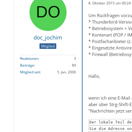
8. Oktober 2015 um 00:24
Um Rückfragen vorzu
* Thunderbird-Versio
* Betriebssystem + V
* Kontenart (POP / I
doc_jochim
* Postfachanbieter (z
Mitglied
* Eingesetzte Antivir
* Firewall (Betriebss
Reaktionen
3
Beiträge
89
Mitglied seit
5. Jan. 2006
Hallo,
wenn ich eine E-Mail 
aber über Strg-Shift
''Nachrichten jetzt s
Der lokale Teil de
Sie die Adresse un