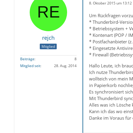
8. Oktober 2015 um 13:12
Um Rückfragen vorzu
* Thunderbird-Versio
* Betriebssystem + V
* Kontenart (POP / I
rejch
* Postfachanbieter (
Mitglied
* Eingesetzte Antivir
* Firewall (Betriebss
Beiträge
8
Hallo Leute, ich brau
Mitglied seit
28. Aug. 2014
Ich nutze Thunderbir
wollteich von mein Mo
in Papierkorb nochlie
Es synchronisiert sic
Mit Thunderbird sync
Alles was ich Lösche
Kann ich das wo eins
Danke im Voraus für d