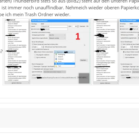
ten) Thunderbird stets so aus (Bild2) steht auf den unteren Papi
 ist immer noch unauffindbar. Nehmeich wieder oberen Papierkorb
e ich mein Trash Ordner wieder.
h?