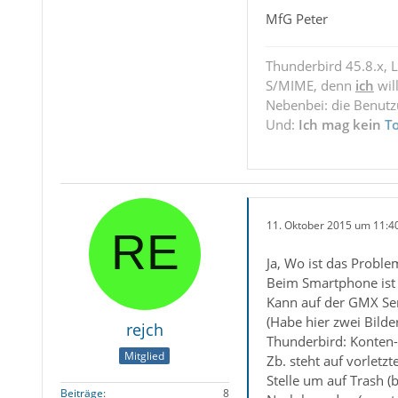
MfG Peter
Thunderbird 45.8.x, 
S/MIME, denn
ich
wil
Nebenbei: die Benut
Und:
Ich mag kein
T
11. Oktober 2015 um 11:4
Ja, Wo ist das Proble
Beim Smartphone ist 
Kann auf der GMX Ser
(Habe hier zwei Bild
rejch
Thunderbird: Konten-
Mitglied
Zb. steht auf vorletz
Stelle um auf Trash (b
Beiträge
8