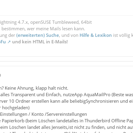
Lightning 4.7.x, openSUSE Tumbleweed, 64bit
l bestimmen, wer meine Mails lesen kann.
zung der
(erweiterten) Suche
, und von
Hilfe & Lexikon
ist völlig
oFu
und kein HTML in E-Mails!
0
m? Keine Ahnung, klapp halt nicht.
alles Transparent und Einfach, nutzeApp AquaMailPro (Beste was 
ver 10 Ordner erstellen kann alle beliebigSynchronisieren und ei
er hochgeladen)
Einstellungen / Konto /Servereinstellungen
te Papierkorb (beim Löschen landetalles in Thunderbird Offline Pa
eim Löschen landet alles Jenseits,ist nicht zu finden, und nicht a