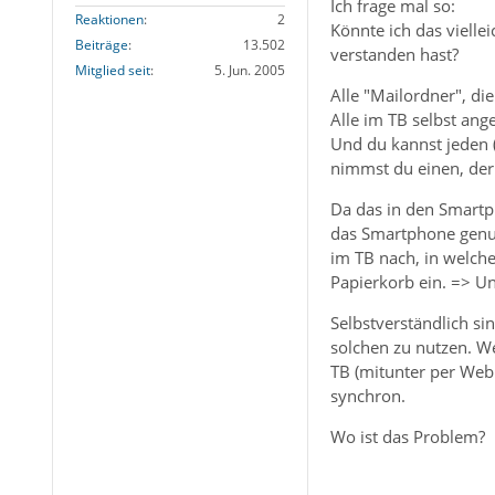
Ich frage mal so:
Reaktionen
2
Könnte ich das vielle
Beiträge
13.502
verstanden hast?
Mitglied seit
5. Jun. 2005
Alle "Mailordner", di
Alle im TB selbst an
Und du kannst jeden 
nimmst du einen, der 
Da das in den Smartp
das Smartphone genut
im TB nach, in welch
Papierkorb ein. => Un
Selbstverständlich si
solchen zu nutzen. W
TB (mitunter per Web
synchron.
Wo ist das Problem?