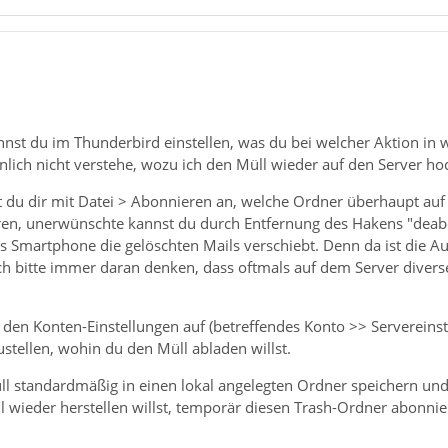
nnst du im Thunderbird einstellen, was du bei welcher Aktion in 
lich nicht verstehe, wozu ich den Müll wieder auf den Server hoc
t du dir mit Datei > Abonnieren an, welche Ordner überhaupt auf
ren, unerwünschte kannst du durch Entfernung des Hakens "deab
 Smartphone die gelöschten Mails verschiebt. Denn da ist die Au
h bitte immer daran denken, dass oftmals auf dem Server diverse
 den Konten-Einstellungen auf (betreffendes Konto >> Servereinst
stellen, wohin du den Müll abladen willst.
ll standardmäßig in einen lokal angelegten Ordner speichern un
il wieder herstellen willst, temporär diesen Trash-Ordner abonnie