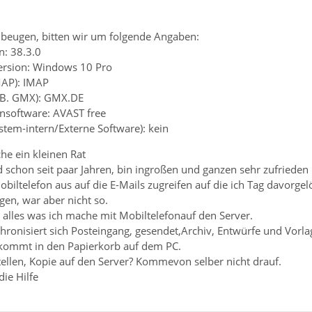
beugen, bitten wir um folgende Angaben:
n: 38.3.0
ersion: Windows 10 Pro
MAP): IMAP
z.B. GMX): GMX.DE
ensoftware: AVAST free
ystem-intern/Externe Software): kein
che ein kleinen Rat
d schon seit paar Jahren, bin ingroßen und ganzen sehr zufried
biltelefon aus auf die E-Mails zugreifen auf die ich Tag davorge
gen, war aber nicht so.
h alles was ich mache mit Mobiltelefonauf den Server.
hronisiert sich Posteingang, gesendet,Archiv, Entwürfe und Vorla
 kommt in den Papierkorb auf dem PC.
tellen, Kopie auf den Server? Kommevon selber nicht drauf.
ie Hilfe