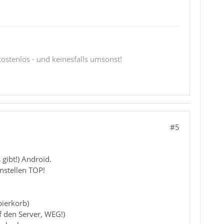
 kostenlos - und keinesfalls umsonst!
#5
gibt!) Android.
nstellen TOP!
pierkorb)
uf den Server, WEG!)