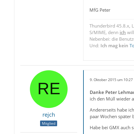
MfG Peter
Thunderbird 45.8.x, 
S/MIME, denn
ich
wil
Nebenbei: die Benut
Und:
Ich mag kein
T
9. Oktober 2015 um 10:27
Danke Peter Lehmann
ich den Müll wieder a
Andererseits habe ic
rejch
paar Wochen später b
Mitglied
Habe bei GMX auch so 