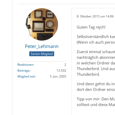
8. Oktober 2015 um 14:06
Guten Tag rejch!
Selbstverständlich ka
(Wenn ich auch persön
Peter_Lehmann
Zuerst einmal schaus
Senior-Mitglied
nachträglich abonnie
in welchen Ordner das
Reaktionen
2
Thunderbird. Und auc
Beiträge
13.502
Thunderbird.
Mitglied seit
5. Jun. 2005
Und dann gehst du in
dort den Ordner einzu
Tipp von mir: Den Mü
solltest und diese Ma