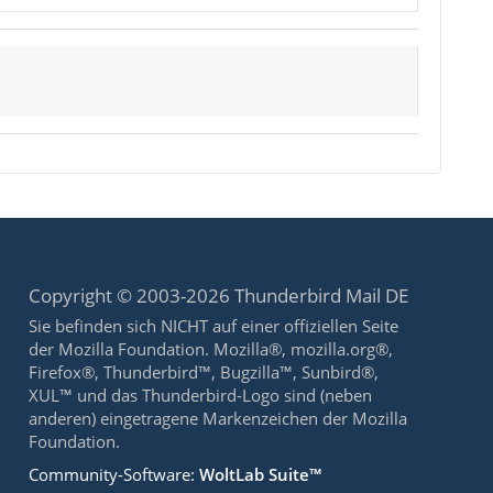
Copyright © 2003-2026 Thunderbird Mail DE
Sie befinden sich NICHT auf einer offiziellen Seite
der Mozilla Foundation. Mozilla®, mozilla.org®,
Firefox®, Thunderbird™, Bugzilla™, Sunbird®,
XUL™ und das Thunderbird-Logo sind (neben
anderen) eingetragene Markenzeichen der Mozilla
Foundation.
Community-Software:
WoltLab Suite™