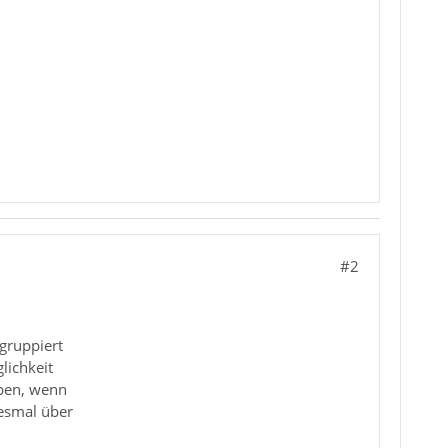
#2
gruppiert
lichkeit
iben, wenn
desmal über