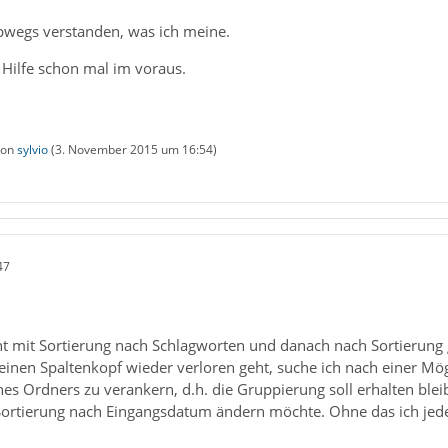
lbwegs verstanden, was ich meine.
 Hilfe schon mal im voraus.
 von
sylvio
(
3. November 2015 um 16:54
)
47
cht mit Sortierung nach Schlagworten und danach nach Sortierung 
einen Spaltenkopf wieder verloren geht, suche ich nach einer Mög
ines Ordners zu verankern, d.h. die Gruppierung soll erhalten ble
 Sortierung nach Eingangsdatum ändern möchte. Ohne das ich je