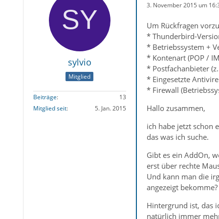
3. November 2015 um 16:
Um Rückfragen vorzu
* Thunderbird-Versio
* Betriebssystem + V
* Kontenart (POP / I
sylvio
* Postfachanbieter (
Mitglied
* Eingesetzte Antivir
* Firewall (Betriebss
Beiträge
13
Hallo zusammen,
Mitglied seit
5. Jan. 2015
ich habe jetzt schon 
das was ich suche.
Gibt es ein AddOn, we
erst über rechte Mau
Und kann man die irge
angezeigt bekomme?
Hintergrund ist, das 
natürlich immer meh