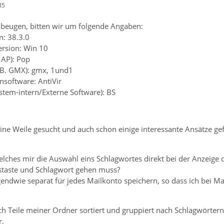
35
beugen, bitten wir um folgende Angaben:
n: 38.3.0
ersion: Win 10
MAP): Pop
z.B. GMX): gmx, 1und1
ensoftware: AntiVir
ystem-intern/Externe Software): BS
eine Weile gesucht und auch schon einige interessante Ansätze ge
lches mir die Auswahl eins Schlagwortes direkt bei der Anzeige d
staste und Schlagwort gehen muss?
ndwie separat für jedes Mailkonto speichern, so dass ich bei Mai
ich Teile meiner Ordner sortiert und gruppiert nach Schlagwörtern
r.