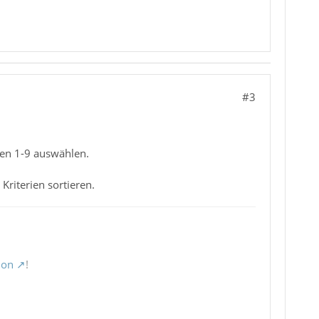
#3
ten 1-9 auswählen.
riterien sortieren.
ion
!