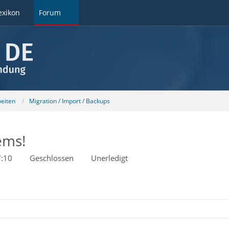
exikon
Forum
beiten
Migration / Import / Backups
ems!
:10
Geschlossen
Unerledigt