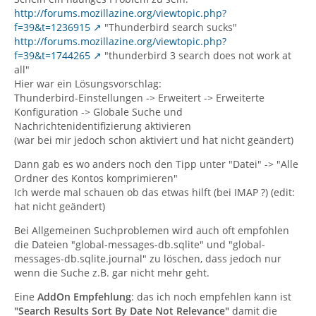
http://forums.mozillazine.org/viewtopic.php?
f=39&t=1236915
"Thunderbird search sucks"
http://forums.mozillazine.org/viewtopic.php?
f=39&t=1744265
"thunderbird 3 search does not work at
all"
Hier war ein Lösungsvorschlag:
Thunderbird-Einstellungen -> Erweitert -> Erweiterte
Konfiguration -> Globale Suche und
Nachrichtenidentifizierung aktivieren
(war bei mir jedoch schon aktiviert und hat nicht geändert)
Dann gab es wo anders noch den Tipp unter "Datei" -> "Alle
Ordner des Kontos komprimieren"
Ich werde mal schauen ob das etwas hilft (bei IMAP ?) (edit:
hat nicht geändert)
Bei Allgemeinen Suchproblemen wird auch oft empfohlen
die Dateien "global-messages-db.sqlite" und "global-
messages-db.sqlite.journal" zu löschen, dass jedoch nur
wenn die Suche z.B. gar nicht mehr geht.
Eine
AddOn Empfehlung
: das ich noch empfehlen kann ist
"Search Results Sort By Date Not Relevance"
damit die