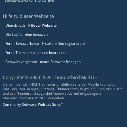
Spendenaufruf für Thunderbird
Hilfe zu dieser Webseite
Übersicht der Hilfe zur Webseite
Die Suchfunktion benutzen
Foren-Benutzerkonto - Erstellen (Neu registrieren)
Foren-Thema erstellen und bearbeiten
Passwort vergessen - neues Passwort festlegen
Copyright © 2003-2026 Thunderbird Mail DE
Sie befinden sich NICHT auf einer offiziellen Seite der Mozilla Foundation.
Mozilla®, mozilla.org®, Firefox®, Thunderbird™, Bugzilla™, Sunbird®, XUL™
und das Thunderbird-Logo sind (neben anderen) eingetragene
Markenzeichen der Mozilla Foundation.
Community-Software:
WoltLab Suite™