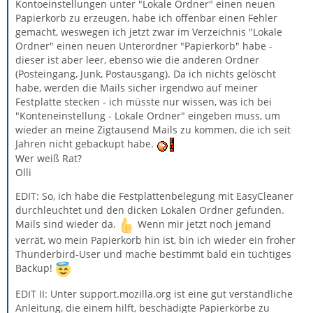
Kontoeinstellungen unter "Lokale Ordner" einen neuen
Papierkorb zu erzeugen, habe ich offenbar einen Fehler
gemacht, weswegen ich jetzt zwar im Verzeichnis "Lokale
Ordner" einen neuen Unterordner "Papierkorb" habe -
dieser ist aber leer, ebenso wie die anderen Ordner
(Posteingang, Junk, Postausgang). Da ich nichts gelöscht
habe, werden die Mails sicher irgendwo auf meiner
Festplatte stecken - ich müsste nur wissen, was ich bei
"Konteneinstellung - Lokale Ordner" eingeben muss, um
wieder an meine Zigtausend Mails zu kommen, die ich seit
Jahren nicht gebackupt habe.
Wer weiß Rat?
Olli
EDIT: So, ich habe die Festplattenbelegung mit EasyCleaner
durchleuchtet und den dicken Lokalen Ordner gefunden.
Mails sind wieder da.
Wenn mir jetzt noch jemand
verrät, wo mein Papierkorb hin ist, bin ich wieder ein froher
Thunderbird-User und mache bestimmt bald ein tüchtiges
Backup!
EDIT II: Unter support.mozilla.org ist eine gut verständliche
Anleitung, die einem hilft, beschädigte Papierkörbe zu