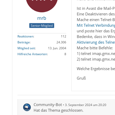
Ist in Avast die Mail
Eine Deaktivieren de
mrb
Mache einen Telnet-B
Mit Telnet Verbindun
Senior-Mitglied
und poste hier das Er
Bedenke, dass in Win
Reaktionen
112
Aktivierung des Telne
Beiträge
24.306
Mache bitte Befehle:
Mitglied seit
13. Jun. 2004
1) telnet imap.gmx.n
Hilfreiche Antworten
8
2) telnet imap.gmx.n
Welche Ergebnisse bek
Gruß
Community-Bot
3. September 2024 um 20:20
Hat das Thema geschlossen.