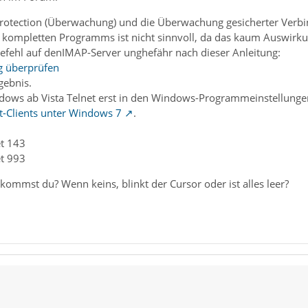
-Protection (Überwachung) und die Überwachung gesicherter Verbindu
s kompletten Programms ist nicht sinnvoll, da das kaum Auswirku
efehl auf denIMAP-Server unghefähr nach dieser Anleitung:
g überprüfen
gebnis.
dows ab Vista Telnet erst in den Windows-Programmeinstellunge
t-Clients unter Windows 7
.
et 143
et 993
ommst du? Wenn keins, blinkt der Cursor oder ist alles leer?