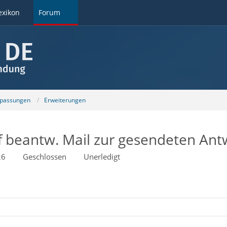
exikon
Forum
npassungen
Erweiterungen
f beantw. Mail zur gesendeten Ant
26
Geschlossen
Unerledigt