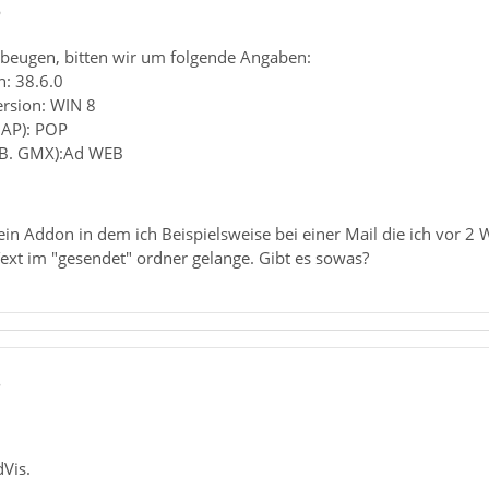
6
beugen, bitten wir um folgende Angaben:
n: 38.6.0
ersion: WIN 8
MAP): POP
z.B. GMX):Ad WEB
ein Addon in dem ich Beispielsweise bei einer Mail die ich vor 2
xt im "gesendet" ordner gelange. Gibt es sowas?
8
dVis.