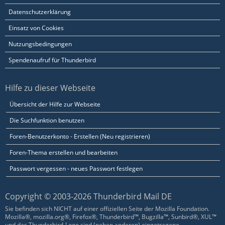
Datenschutzerklärung
Einsatz von Cookies
Nutzungsbedingungen
Spendenaufruf für Thunderbird
Hilfe zu dieser Webseite
Übersicht der Hilfe zur Webseite
Die Suchfunktion benutzen
Foren-Benutzerkonto - Erstellen (Neu registrieren)
Foren-Thema erstellen und bearbeiten
Passwort vergessen - neues Passwort festlegen
Copyright © 2003-2026 Thunderbird Mail DE
Sie befinden sich NICHT auf einer offiziellen Seite der Mozilla Foundation.
Mozilla®, mozilla.org®, Firefox®, Thunderbird™, Bugzilla™, Sunbird®, XUL™
und das Thunderbird-Logo sind (neben anderen) eingetragene