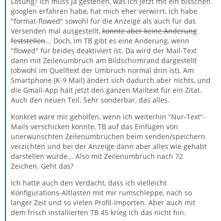
Lösung? Ich muss ja gestehen, was ich jetzt mit ein bisschen
googlen erfahren habe, hat mich eher verwirrt. Ich habe
"format-flowed" sowohl für die Anzeige als auch für das
Versenden mal ausgestellt,
konnte aber keine Änderung
feststellen
... Doch, im TB gibt es eine Änderung, wenn
"flowed" für beides deaktiviert ist. Da wird der Mail-Text
dann mit Zeilenumbruch am Bildschirmrand dargestellt
(obwohl im Quelltext der Umbruch normal drin ist). Am
Smartphone (K-9 Mail) ändert sich dadurch aber nichts, und
die Gmail-App hält jetzt den ganzen Mailtext für ein Zitat.
Auch den neuen Teil. Sehr sonderbar, das alles.
Konkret wäre mir geholfen, wenn ich weiterhin "Nur-Text"-
Mails verschicken könnte, TB auf das Einfügen von
unerwünschten Zeilenumbrüchen beim senden/speichern
verzichten und bei der Anzeige dann aber alles wie gehabt
darstellen würde... Also mit Zeilenumbruch nach 72
Zeichen. Geht das?
Ich hatte auch den Verdacht, dass ich vielleicht
Konfigurations-Altlasten mit mir rumschleppe, nach so
langer Zeit und so vielen Profil-Importen. Aber auch mit
dem frisch installierten TB 45 krieg ich das nicht hin.