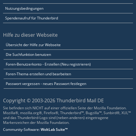
Nutzungsbedingungen
Spendenaufruf für Thunderbird
Hilfe zu dieser Webseite
Übersicht der Hilfe zur Webseite
Die Suchfunktion benutzen
Foren-Benutzerkonto - Erstellen (Neu registrieren)
Foren-Thema erstellen und bearbeiten
Passwort vergessen - neues Passwort festlegen
Copyright © 2003-2026 Thunderbird Mail DE
Sie befinden sich NICHT auf einer offiziellen Seite der Mozilla Foundation.
Mozilla®, mozilla.org®, Firefox®, Thunderbird™, Bugzilla™, Sunbird®, XUL™
und das Thunderbird-Logo sind (neben anderen) eingetragene
Markenzeichen der Mozilla Foundation.
Community-Software:
WoltLab Suite™