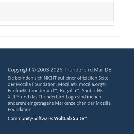
Copyright © 2003-2026 Thunderbird Mail DE
Sie befinden sich NICHT auf einer offiziellen Seite
der Mozilla Foundation. Mozilla®, mozilla.org®,
Firefox®, Thunderbird™, Bugzilla™, Sunbird®,
XUL™ und das Thunderbird-Logo sind (neben
anderen) eingetragene Markenzeichen der Mozilla
Foundation.
Community-Software:
WoltLab Suite™