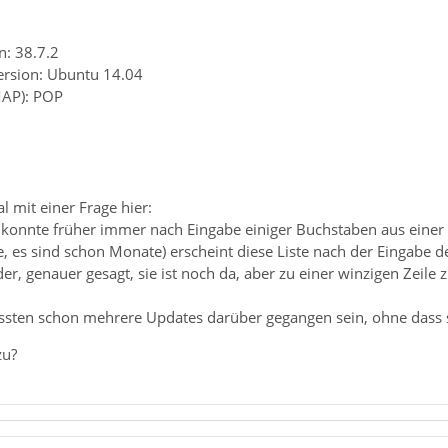
n: 38.7.2
ersion: Ubuntu 14.04
MAP): POP
l mit einer Frage hier:
 konnte früher immer nach Eingabe einiger Buchstaben aus einer 
ne, es sind schon Monate) erscheint diese Liste nach der Eingabe
der, genauer gesagt, sie ist noch da, aber zu einer winzigen Ze
üssten schon mehrere Updates darüber gegangen sein, ohne dass s
zu?