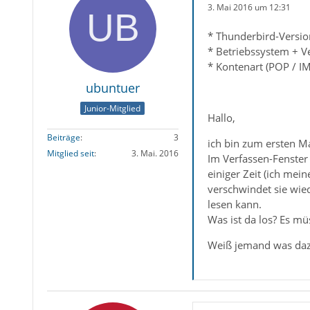
3. Mai 2016 um 12:31
* Thunderbird-Versio
* Betriebssystem + V
* Kontenart (POP / I
ubuntuer
Junior-Mitglied
Hallo,
Beiträge
3
ich bin zum ersten Ma
Mitglied seit
3. Mai. 2016
Im Verfassen-Fenster
einiger Zeit (ich mei
verschwindet sie wie
lesen kann.
Was ist da los? Es m
Weiß jemand was da