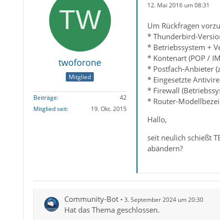
12. Mai 2016 um 08:31
Um Rückfragen vorzu
* Thunderbird-Versio
* Betriebssystem + V
* Kontenart (POP / I
twoforone
* Postfach-Anbieter 
Mitglied
* Eingesetzte Antivir
* Firewall (Betriebss
Beiträge
42
* Router-Modellbezei
Mitglied seit
19. Okt. 2015
Hallo,
seit neulich schießt 
abändern?
Community-Bot
3. September 2024 um 20:30
Hat das Thema geschlossen.