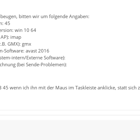
beugen, bitten wir um folgende Angaben:
n: 45
ersion: win 10 64
MAP): imap
(z.B. GMX): gmx
en-Software: avast 2016
ystem-intern/Externe Software):
chnung (bei Sende-Problemen):
TB 45 wenn ich ihn mit der Maus im Taskleiste anklicke, statt sic