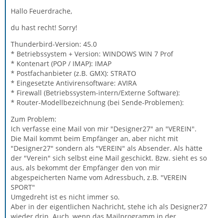
Hallo Feuerdrache,
du hast recht! Sorry!
Thunderbird-Version: 45.0
* Betriebssystem + Version: WINDOWS WIN 7 Prof
* Kontenart (POP / IMAP): IMAP
* Postfachanbieter (z.B. GMX): STRATO
* Eingesetzte Antivirensoftware: AVIRA
* Firewall (Betriebssystem-intern/Externe Software):
* Router-Modellbezeichnung (bei Sende-Problemen):
Zum Problem:
Ich verfasse eine Mail von mir "Designer27" an "VEREIN".
Die Mail kommt beim Empfänger an, aber nicht mit
"Designer27" sondern als "VEREIN" als Absender. Als hätte
der "Verein" sich selbst eine Mail geschickt. Bzw. sieht es so
aus, als bekommt der Empfänger den von mir
abgespeicherten Name vom Adressbuch, z.B. "VEREIN
SPORT"
Umgedreht ist es nicht immer so.
Aber in der eigentlichen Nachricht, stehe ich als Designer27
wieder drin. Auch, wenn das Mailprogramm in der