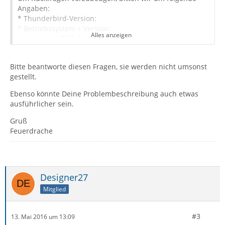
Angaben:
* Thunderbird-Version:
* Betriebssystem + Version:
Alles anzeigen
* Kontenart (POP / IMAP):
* Postfachanbieter (z.B. GMX):
* Eingesetzte Antivirensoftware:
Bitte beantworte diesen Fragen, sie werden nicht umsonst
* Firewall (Betriebssystem-intern/Externe Software):
gestellt.
* Router-Modellbezeichnung (bei Sende-Problemen):
Ebenso könnte Deine Problembeschreibung auch etwas
ausführlicher sein.
Gruß
Feuerdrache
Designer27
Mitglied
#3
13. Mai 2016 um 13:09