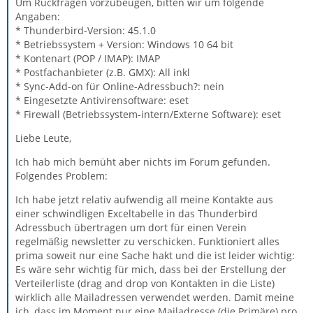
Um Rückfragen vorzubeugen, bitten wir um folgende
Angaben:
* Thunderbird-Version: 45.1.0
* Betriebssystem + Version: Windows 10 64 bit
* Kontenart (POP / IMAP): IMAP
* Postfachanbieter (z.B. GMX): All inkl
* Sync-Add-on für Online-Adressbuch?: nein
* Eingesetzte Antivirensoftware: eset
* Firewall (Betriebssystem-intern/Externe Software): eset
Liebe Leute,
Ich hab mich bemüht aber nichts im Forum gefunden.
Folgendes Problem:
Ich habe jetzt relativ aufwendig all meine Kontakte aus
einer schwindligen Exceltabelle in das Thunderbird
Adressbuch übertragen um dort für einen Verein
regelmäßig newsletter zu verschicken. Funktioniert alles
prima soweit nur eine Sache hakt und die ist leider wichtig:
Es wäre sehr wichtig für mich, dass bei der Erstellung der
Verteilerliste (drag and drop von Kontakten in die Liste)
wirklich alle Mailadressen verwendet werden. Damit meine
ich, dass im Moment nur eine Mailadresse (die Primäre) pro