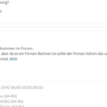
sung?
b
llkommen im Forum.
 aber da es ein Firmen Rechner ist sollte der Firmen Admin das 
inmal.
klick
25H2 (Build 26200.8655)
r (64-Bit)
4.0b2 (64-Bit)
55.0a1 (64-Bit)