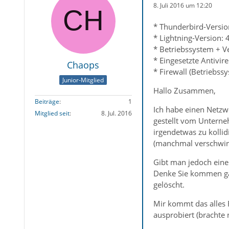
8. Juli 2016 um 12:20
* Thunderbird-Versio
* Lightning-Version: 
* Betriebssystem + Ve
* Eingesetzte Antivi
Chaops
* Firewall (Betriebs
Junior-Mitglied
Hallo Zusammen,
Beiträge
1
Ich habe einen Netzwe
Mitglied seit
8. Jul. 2016
gestellt vom Unterne
irgendetwas zu kollid
(manchmal verschwind
Gibt man jedoch einen
Denke Sie kommen gar
gelöscht.
Mir kommt das alles 
ausprobiert (brachte n