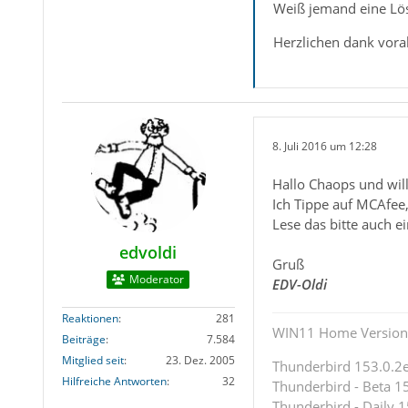
Weiß jemand eine Lö
Herzlichen dank vora
8. Juli 2016 um 12:28
Hallo Chaops und wi
Ich Tippe auf MCAfee,
Lese das bitte auch e
edvoldi
Gruß
Moderator
EDV-Oldi
Reaktionen
281
WIN11 Home Version 
Beiträge
7.584
Mitglied seit
23. Dez. 2005
Thunderbird 153.0.2es
Hilfreiche Antworten
32
Thunderbird - Beta 15
Thunderbird - Daily 1