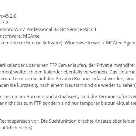
n:45.2.0
4.7.2
rsion: Win7 Professional 32 Bit Service Pack 1
rensoftware: MCAfee
system-intern/Externe Software): Windows Firewall / MCAfee Agent
rkkalender über einen FTP Server laufen, der Privat einwandfrei
hmen) wollte ich den Kalender ebenfalls verwenden. Das Unterneh
ieren. Termine die auf den Privaten Rechner erfasst werden, sind
en sie kurzzeitig, nach einem Neustart sind sie wieder zu sehen)
 Termin im Büro ein und aktualisiert, sind die Termine sofort ve
 nicht bis zum FTP sondern sind nur temporär bis zur Aktualis
Recht spanisch vor. Die Suchfunktion brachte Ansätze aber leide
atürlich nichts).