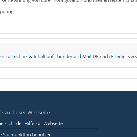
 keine Ahnung von Eurer Konfiguration und meinen letzten Email-
puting
 zu Technik & Inhalt auf Thunderbird Mail DE
nach
Erledigt
vers
fe zu dieser Webseite
ersicht der Hilfe zur Webseite
e Suchfunktion benutzen