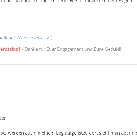
 hat - da habe ich aber keinerlei Einstellmöglichkeit vor Augen.
nlicher Wunschzettel
)
ersation!
- Danke für Euer Engagement und Eure Geduld!
der
Bots werden auch in einem Log aufgelistet, dort sieht man aber n