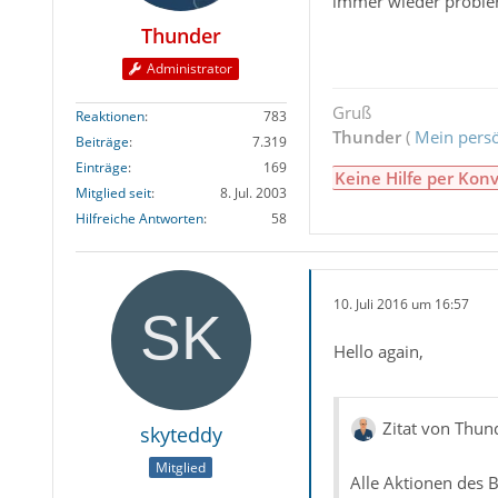
immer wieder probiert
Thunder
Administrator
Gruß
Reaktionen
783
Thunder
(
Mein persö
Beiträge
7.319
Einträge
169
Keine Hilfe per Konv
Mitglied seit
8. Jul. 2003
Hilfreiche Antworten
58
10. Juli 2016 um 16:57
Hello again,
Zitat von Thun
skyteddy
Mitglied
Alle Aktionen des 