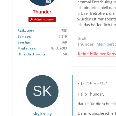
erstmal Entschuldigun
Ich bin prinzipiell d
Thunder
5 User Betroffen, di
wurden ist mir sponta
Administrator
ich das hoffentlich f
Reaktionen
783
Beiträge
7.319
Gruß
Einträge
169
Thunder
(
Mein persö
Mitglied seit
8. Jul. 2003
Keine Hilfe per Konv
Hilfreiche Antworten
58
9. Juli 2016 um 12:24
Hallo Thunder,
danke für die schnel
skyteddy
Dann wünsche ich erf