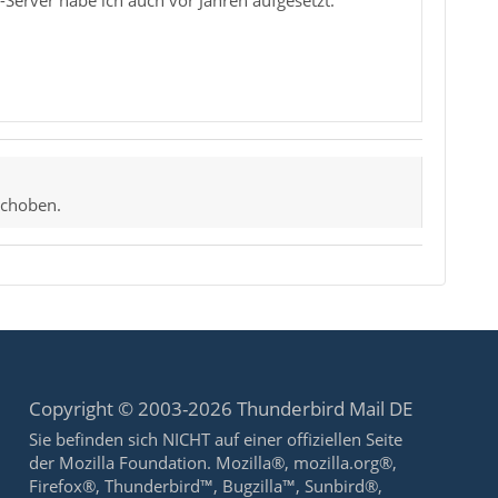
Server habe ich auch vor Jahren aufgesetzt.
choben.
Copyright © 2003-2026 Thunderbird Mail DE
Sie befinden sich NICHT auf einer offiziellen Seite
der Mozilla Foundation. Mozilla®, mozilla.org®,
Firefox®, Thunderbird™, Bugzilla™, Sunbird®,