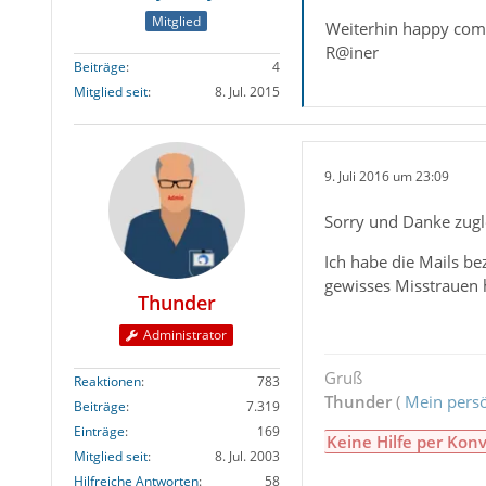
Mitglied
Weiterhin happy com
R@iner
Beiträge
4
Mitglied seit
8. Jul. 2015
9. Juli 2016 um 23:09
Sorry und Danke zugl
Ich habe die Mails be
gewisses Misstrauen h
Thunder
Administrator
Gruß
Reaktionen
783
Thunder
(
Mein persö
Beiträge
7.319
Einträge
169
Keine Hilfe per Konv
Mitglied seit
8. Jul. 2003
Hilfreiche Antworten
58