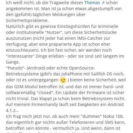
ich weiß nicht, ob die Tragweite dieses
Themas
schon
angekommen ist. Man ist ja schon etwas abgestumpft von
den (gefühlt) täglichen Meldungen über
Sicherheitsprobleme.
Natürlich gibt es gewisse Einstiegshürden für kriminelle
oder institutionelle "Nutzer", um diese Sicherheitslücke
auszunutzen (nicht jeder hat einen IMSI-Catcher zur
Verfügung, aber eine präparierte App ist schon eher
einzuschleusen). Ich bin fast sicher, wir werden noch
"interessante" Dinge erleben - oder sie sind seit langem im
Gange.
"Pseudo"- (Android) oder echte OpenSource-
Betriebssysteme (gibt's das JollaPhone mit Sailfish OS noch,
oder ist es untergegangen
) bieten keine Sicherheit, weil
das GSM-Modul betroffen ist, und das ist immer hard- und
softwäremäßig "closed". Ein Update der Firmware ist sicher
nicht trivial. Das klappt ja schon beim Betriebssystem nicht.
Auf meinem Firmenhandy läuft seit Ewigkeiten ein Android
4.1.2...
Ich frag mich jetzt nur, ob auch mein "dummes" Nokia 100,
das eigentlich gar nichts außer Telefonieren und SMS kann,
betroffen sein könnte - vermutlich ja. Und wenn, dann ist