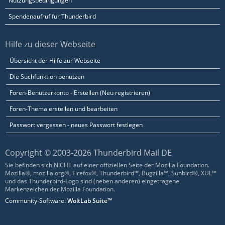
Nutzungsbedingungen
Spendenaufruf für Thunderbird
Hilfe zu dieser Webseite
Übersicht der Hilfe zur Webseite
Die Suchfunktion benutzen
Foren-Benutzerkonto - Erstellen (Neu registrieren)
Foren-Thema erstellen und bearbeiten
Passwort vergessen - neues Passwort festlegen
Copyright © 2003-2026 Thunderbird Mail DE
Sie befinden sich NICHT auf einer offiziellen Seite der Mozilla Foundation.
Mozilla®, mozilla.org®, Firefox®, Thunderbird™, Bugzilla™, Sunbird®, XUL™
und das Thunderbird-Logo sind (neben anderen) eingetragene
Markenzeichen der Mozilla Foundation.
Community-Software:
WoltLab Suite™