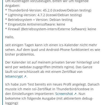
Um Rückfragen vorzubeugen, bitten wir um folgende
Angaben:
* Thunderbird-Version: 45.2.0 (Icedove/Debian testing)
* Lightning-Version: 4.7.2 (Iceowl/Debian testing)
* Betriebssystem + Version: Debian testing
* Eingesetzte Antivirensoftware: keine
* Firewall (Betriebssystem-intern/Externe Software): keine
Hallo,
seit einigen Tagen kann ich einen ics-Kalender nicht mehr
sehen. Auf dem ipad und Android-Phone funktioniert es wie
bisher problemlos.
Der Kalender ist auf meinem privaten Server hinterlegt und
wird per webdav zugegriffen (mittels nginx). Das Ganze
läuft ssl-verschlüsselt ab mit einem Zertifikat von
letsencrypt
.
Ich habe zum Test bereits ein neues Profil angelegt. Danach
musste ich mein ssl-Zertifikat in Thunderbird/Icedove in
den Einstellungen importieren:
Screenshot
. Nun
bekomme ich folgende Ausgabe (mit aktiviertem debug-
logging):