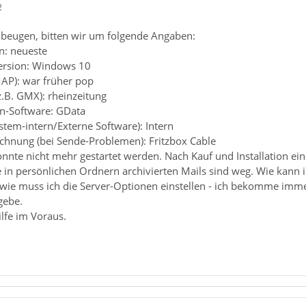
2
beugen, bitten wir um folgende Angaben:
n: neueste
ersion: Windows 10
MAP): war früher pop
z.B. GMX): rheinzeitung
en-Software: GData
ystem-intern/Externe Software): Intern
chnung (bei Sende-Problemen): Fritzbox Cable
onnte nicht mehr gestartet werden. Nach Kauf und Installation e
e in persönlichen Ordnern archivierten Mails sind weg. Wie kann i
 wie muss ich die Server-Optionen einstellen - ich bekomme imme
gebe.
ilfe im Voraus.