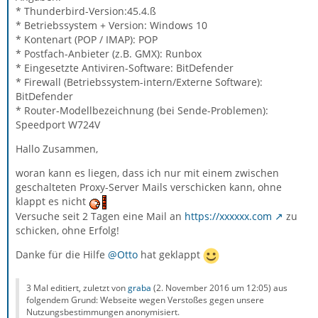
* Thunderbird-Version:45.4.ß
* Betriebssystem + Version: Windows 10
* Kontenart (POP / IMAP): POP
* Postfach-Anbieter (z.B. GMX): Runbox
* Eingesetzte Antiviren-Software: BitDefender
* Firewall (Betriebssystem-intern/Externe Software):
BitDefender
* Router-Modellbezeichnung (bei Sende-Problemen):
Speedport W724V
Hallo Zusammen,
woran kann es liegen, dass ich nur mit einem zwischen
geschalteten Proxy-Server Mails verschicken kann, ohne
klappt es nicht
Versuche seit 2 Tagen eine Mail an
https://xxxxxx.com
zu
schicken, ohne Erfolg!
Danke für die Hilfe
@Otto
hat geklappt
3 Mal editiert, zuletzt von
graba
(
2. November 2016 um 12:05
) aus
folgendem Grund: Webseite wegen Verstoßes gegen unsere
Nutzungsbestimmungen anonymisiert.