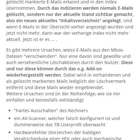
gelöscht markierte E-Mails erkannt und in den Index
übernommen.
Durch das Indizieren werden niemals E-Mails
gelöscht, sondern nur der aktuelle Stand sichtbar gemacht,
also ein neues aktuelles "Inhaltsverzeichnis" angelegt.
Und
wenn E-Mails in der Übersicht vorher angezeigt wurden und
jetzt nicht mehr, dann war der vorherige Index nicht mehr
aktuell. Jetzt ist er es ... .
Es gibt mehrere Ursachen, wieso E-Mails aus den Mbox-
Dateien "verschwinden". Nur eine davon sind gewollte und
auch versehentliche Löschaktionen durch den Nutzer.
Diese
und nur diese können durch das o.g. Add-on
wiederhergestellt werden
. Dabei wird in vorhandenen und
als gelöscht markierten Mails lediglich der Löschvermerk
entfernt und diese Mails wieder eingeblendet.
Weitere Ursachen sind (in der Reihenfolge, wie sie mir
einfallen und keinesfalls vollständig):
"hartes Ausschalten" des Rechners
ein AV-Scanner, welcher falsch konfiguriert ist und
dummerweise das TB-Userprofil überwacht
Hardwarefehler (Vorzeichen der baldigen
Verabschiedung einer HD), oder auch mechanische