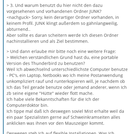
> 3. Und warum benutzt du hier nicht den dazu
vorgesehenen und vorhandenen Ordner JUNK?
<nachguck> Sorry, kein derartiger Ordner vorhanden, in
keinem Profil. JUNK klingt außerdem so gähnlangweilig,
abturnend..
Aber sollte es daran scheitern werde Ich diesen Ordner
nachinstallieren und als Ziel bestimmen.
> Und dann erlaube mir bitte noch eine weitere Frage:
> Welchen verständlichen Grund hast du, eine portable
Version des Thunderbird zu benutzen?
Weil Ich abwechselnd unterschiedlichste Computer benutze
- PC's, ein Laptop, Netbooks wo Ich meine Postanwendung
unkompliziert rauf und runterkopieren will, je nachdem ob
Ich das Teil gerade benutze oder jemand anderer, wenn Ich
zb seine eigene "Hütte" wieder flott mache.
Ich habe viele Bekanntschaften für die Ich der
Computerdoktor bin.
Ich tippe mal daß Ich deswegen soviel Mist erhalte weil da
ein paar Spezialisten gerne auf Schweinkramseiten alles
anklicken was ihnen vor den Mauszeiger kommt.
Deswegen steh Ich auf flexible Installationen. Was Ich