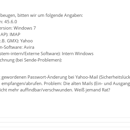
beugen, bitten wir um folgende Angaben:
n: 45.6.0
ersion: Windows 7
MAP): IMAP
(z.B. GMX): Yahoo
en-Software: Avira
ystem-intern/Externe Software): Intern Windows
chnung (bei Sende-Problemen):
 gewordenen Passwort-Änderung bei Yahoo-Mail (Sicherheitslück
B empfangen/abrufen. Problem: Die alten Mails (Ein- und Ausga
d nicht mehr auffindbar/verschwunden. Weiß jemand Rat?