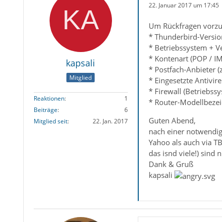
22. Januar 2017 um 17:45
Um Rückfragen vorzu
* Thunderbird-Versio
* Betriebssystem + V
* Kontenart (POP / I
kapsali
* Postfach-Anbieter 
Mitglied
* Eingesetzte Antivir
* Firewall (Betriebss
Reaktionen
1
* Router-Modellbezei
Beiträge
6
Guten Abend,
Mitglied seit
22. Jan. 2017
nach einer notwendig
Yahoo als auch via T
das isnd viele!) sin
Dank & Gruß
kapsali