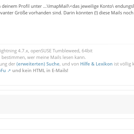
n deinem Profil unter ...\ImapMail\<das jeweilige Konto\ endun
vanter Größe vorhanden sind. Darin könnten (!) diese Mails noch 
Lightning 4.7.x, openSUSE Tumbleweed, 64bit
l bestimmen, wer meine Mails lesen kann.
zung der
(erweiterten) Suche
, und von
Hilfe & Lexikon
ist völlig
oFu
und kein HTML in E-Mails!