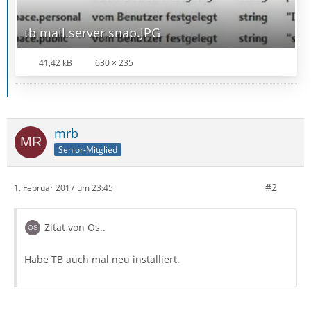
tb mail.server snap.JPG
41,42 kB
630 × 235
mrb
Senior-Mitglied
#2
1. Februar 2017 um 23:45
Zitat von Os..
Habe TB auch mal neu installiert.