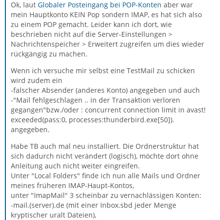
Ok, laut
Globaler Posteingang bei POP-Konten
aber war
mein Hauptkonto KEIN Pop sondern IMAP, es hat sich also
zu einem POP gemacht. Leider kann ich dort, wie
beschrieben nicht auf die Server-Einstellungen >
Nachrichtenspeicher > Erweitert zugreifen um dies wieder
rückgängig zu machen.
Wenn ich versuche mir selbst eine TestMail zu schicken
wird zudem ein
-falscher Absender (anderes Konto) angegeben und auch
-"Mail fehlgeschlagen .. in der Transaktion verloren
gegangen"bzw./oder : concurrent connection limit in avast!
exceeded(pass:0, processes:thunderbird.exe[50]).
angegeben.
Habe TB auch mal neu installiert. Die Ordnerstruktur hat
sich dadurch nicht verändert (logisch), möchte dort ohne
Anleitung auch nicht weiter eingreifen.
Unter "Local Folders" finde ich nun alle Mails und Ordner
meines früheren IMAP-Haupt-Kontos,
unter "ImapMail" 3 scheinbar zu vernachlässigen Konten:
-mail.(server).de (mit einer Inbox.sbd jeder Menge
kryptischer uralt Dateien),