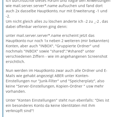
Ich durchsuchte dieses Forum und folgte den Anweisungen
wie mail.server.server*.name aufsuchen und fand dort
auch 2x dasselbe Hauptkonto, nur mit Erweiterung -1 und
-2.
Um nicht gleich alles zu löschen änderte ich -2 zu _-2 , das
dabei offenbar verloren ging denn:
unter mail.server.server*.name erscheint jetzt das
Hauptkonto nur noch 1x neben 2 weiteren (mir bekannten)
Konten, aber auch "INBOX", "Gruppierte Ordner" und
nochmals "INBOX" sowie "shared","#shared" unter
verschiedenen Ziffern - wie im angehangenen Screenshot
ersichtlich.
Nun werden im Hauptkonto zwar auch alle Ordner und E-
Mails wie gehabt angezeigt ABER unter Konten-
Einstellungen nur "Junk-Filter" und "Speicherplatz", also
keine "Server-Einstellungen, Kopien-Ordner " usw mehr
vorhanden.
Unter "Konten Einstellungen" steht nun ebenfalls: "Dies ist
ein besonderes Konto da keine Identitäten mit ihm
verknüpft sind"!