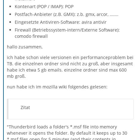
Kontenart (POP / IMAP): POP
Postfach-Anbieter (z.B. GMX): z.b. gmx, arcor, .......
Eingesetzte Antiviren-Software: avira antivir
Firewall (Betriebssystem-intern/Externe Software):
comodo firewall
hallo zusammen,
ich habe schon viele versionen ein performanceproblem bei
TB. die einzelnen ordner sind nicht zu groß, aber insgesamt
habe ich etwa 5 gb emails. einzelne ordner sind max 600
mb groß.
nun habe ich im mozilla wiki folgendes gelesen:
Zitat
"Thunderbird loads a folder's *.msf file into memory
whenever it opens the folder. By default it keeps up to 30
*.msf files open for 5 minutes (and their contents in