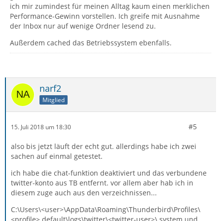
ich mir zumindest für meinen Alltag kaum einen merklichen
Performance-Gewinn vorstellen. Ich greife mit Ausnahme
der Inbox nur auf wenige Ordner lesend zu.
Außerdem cached das Betriebssystem ebenfalls.
narf2
Mitglied
#5
15. Juli 2018 um 18:30
also bis jetzt läuft der echt gut. allerdings habe ich zwei
sachen auf einmal getestet.
ich habe die chat-funktion deaktiviert und das verbundene
twitter-konto aus TB entfernt. vor allem aber hab ich in
diesem zuge auch aus den verzeichnissen...
C:\Users\<user>\AppData\Roaming\Thunderbird\Profiles\
<profile>.default\logs\twitter\<twitter-user>\.system und