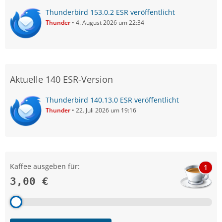
operating system, you may lose your address book
Thunderbird 153.0.2 ESR veröffentlicht
forever.
Thunder
4. August 2026 um 22:34
Aktuelle 140 ESR-Version
Thunderbird 140.13.0 ESR veröffentlicht
Thunder
22. Juli 2026 um 19:16
Kaffee ausgeben für:
1
3,00 €