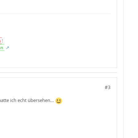
n
!
en
#3
hatte ich echt übersehen...