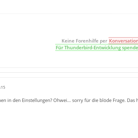
Keine Forenhilfe per
Konversatio
Für Thunderbird-Entwicklung spend
:15
hen in den Einstellungen? Ohwei... sorry für die blöde Frage. Das 