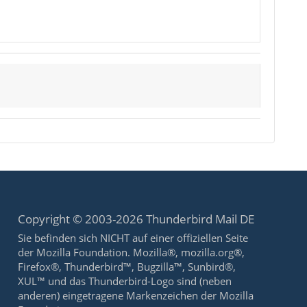
Copyright © 2003-2026 Thunderbird Mail DE
Sie befinden sich NICHT auf einer offiziellen Seite
der Mozilla Foundation. Mozilla®, mozilla.org®,
Firefox®, Thunderbird™, Bugzilla™, Sunbird®,
XUL™ und das Thunderbird-Logo sind (neben
anderen) eingetragene Markenzeichen der Mozilla