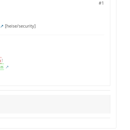
#1
[heise/security]
n
!
en