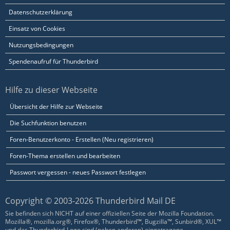
Datenschutzerklärung
Einsatz von Cookies
Nutzungsbedingungen
Spendenaufruf für Thunderbird
Hilfe zu dieser Webseite
Übersicht der Hilfe zur Webseite
Die Suchfunktion benutzen
Foren-Benutzerkonto - Erstellen (Neu registrieren)
Foren-Thema erstellen und bearbeiten
Passwort vergessen - neues Passwort festlegen
Copyright © 2003-2026 Thunderbird Mail DE
Sie befinden sich NICHT auf einer offiziellen Seite der Mozilla Foundation.
Mozilla®, mozilla.org®, Firefox®, Thunderbird™, Bugzilla™, Sunbird®, XUL™
und das Thunderbird-Logo sind (neben anderen) eingetragene