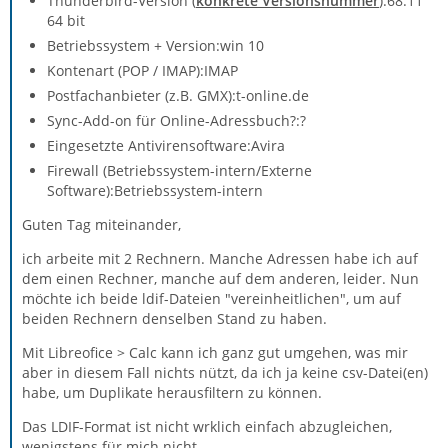
Thunderbird-Version (
konkrete Versionsnummer
):68.11
64 bit
Betriebssystem + Version:win 10
Kontenart (POP / IMAP):IMAP
Postfachanbieter (z.B. GMX):t-online.de
Sync-Add-on für Online-Adressbuch?:?
Eingesetzte Antivirensoftware:Avira
Firewall (Betriebssystem-intern/Externe
Software):Betriebssystem-intern
Guten Tag miteinander,
ich arbeite mit 2 Rechnern. Manche Adressen habe ich auf
dem einen Rechner, manche auf dem anderen, leider. Nun
möchte ich beide ldif-Dateien "vereinheitlichen", um auf
beiden Rechnern denselben Stand zu haben.
Mit Libreofice > Calc kann ich ganz gut umgehen, was mir
aber in diesem Fall nichts nützt, da ich ja keine csv-Datei(en)
habe, um Duplikate herausfiltern zu können.
Das LDIF-Format ist nicht wrklich einfach abzugleichen,
wenigstens für mich nicht.