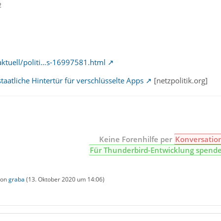
2
aktuell/politi…s-16997581.html
staatliche Hintertür für verschlüsselte Apps
[netzpolitik.org]
Keine Forenhilfe per
Konversatio
Für Thunderbird-Entwicklung spend
 von
graba
(
13. Oktober 2020 um 14:06
)