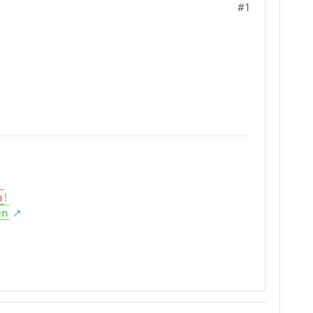
#1
n
!
en