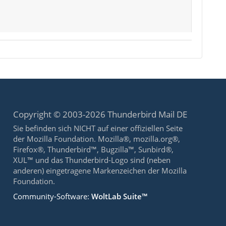
Copyright © 2003-2026 Thunderbird Mail DE
Sie befinden sich NICHT auf einer offiziellen Seite
der Mozilla Foundation. Mozilla®, mozilla.org®,
Firefox®, Thunderbird™, Bugzilla™, Sunbird®,
XUL™ und das Thunderbird-Logo sind (neben
anderen) eingetragene Markenzeichen der Mozilla
Foundation.
Community-Software:
WoltLab Suite™