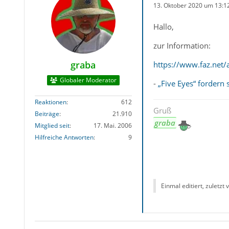
13. Oktober 2020 um 13:1
Hallo,
zur Information:
graba
https://www.faz.net/
Globaler Moderator
-
„Five Eyes“ fordern 
Reaktionen
612
Gruß
Beiträge
21.910
graba
Mitglied seit
17. Mai. 2006
Hilfreiche Antworten
9
Einmal editiert, zuletzt