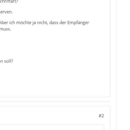
hriftart?
nerven.
Aber ich möchte ja nicht, dass der Empfänger
 muss.
n soll?
#2