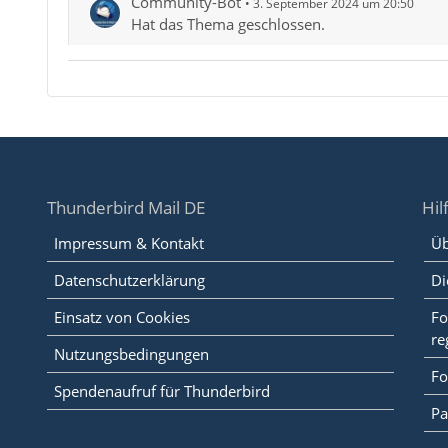
Community-Bot
3. September 2024 um 20:50
Hat das Thema geschlossen.
Thunderbird Mail DE
Hil
Impressum & Kontakt
Üb
Datenschutzerklärung
Di
Einsatz von Cookies
Fo
re
Nutzungsbedingungen
Fo
Spendenaufruf für Thunderbird
Pa