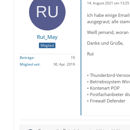
14. August 2021 um 13:25
Ich habe einige Emai
ausgegraut; alle sta
Weiß jemand, woran d
Rut_May
Danke und Grüße,
Mitglied
Rut
Beiträge
19
Mitglied seit
30. Apr. 2019
• Thunderbird-Version
• Betriebssystem Wi
• Kontenart POP
• Postfachanbieter di
• Firewall Defender