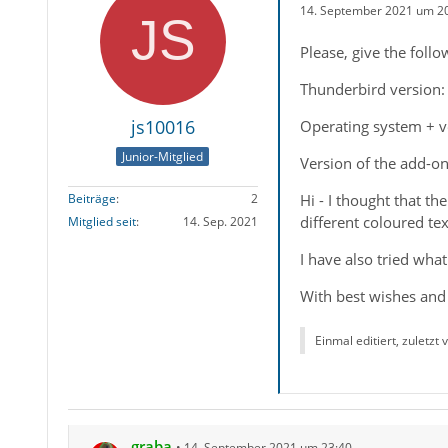
14. September 2021 um 2
Please, give the foll
Thunderbird version: 
js10016
Operating system + 
Junior-Mitglied
Version of the add-on
Hi - I thought that th
Beiträge
2
different coloured te
Mitglied seit
14. Sep. 2021
I have also tried wha
With best wishes and 
Einmal editiert, zuletzt
graba
14. September 2021 um 23:40