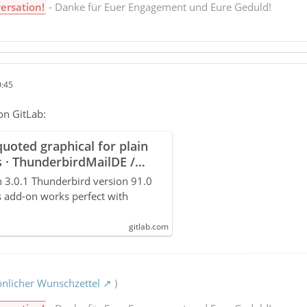
ersation!
- Danke für Euer Engagement und Eure Geduld!
0:45
on GitLab:
uoted graphical for plain
es · ThunderbirdMailDE /
 3.0.1 Thunderbird version 91.0
s add-on works perfect with
gitlab.com
nlicher Wunschzettel
)