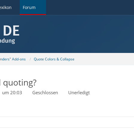
exikon
Forum
unders" Add-ons
Quote Colors & Collapse
l quoting?
1 um 20:03
Geschlossen
Unerledigt