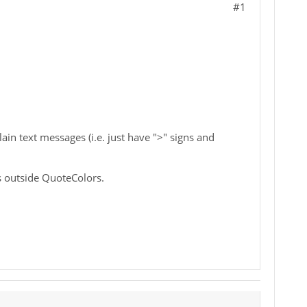
#1
lain text messages (i.e. just have ">" signs and
s outside QuoteColors.