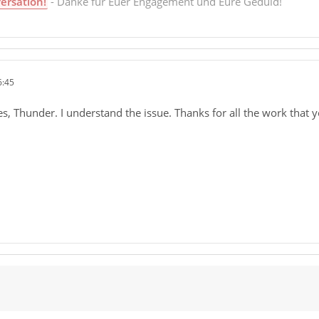
ersation!
- Danke für Euer Engagement und Eure Geduld!
6:45
es, Thunder. I understand the issue. Thanks for all the work that 