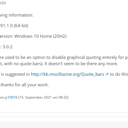
0:03
owing information:
91.1.0 (64-bit)
version: Windows 10 Home (20H2)
: 3.0.2
ere used to be an option to disable graphical quoting entirely for p
xt, with no quote bars). It doesn't seem to be there any more.
t is suggested in
http://kb.mozillazine.org/Quote_bars
to do thi
thanks for all your work.
 von
js10016
(
15. September 2021 um 08:32
)