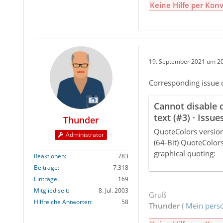
Keine Hilfe per Konv
19. September 2021 um 2
Corresponding issue 
Cannot disable q
text (#3) · Issu
Thunder
Quote Colors
QuoteColors version
Administrator
(64-Bit) QuoteColor
graphical quoting:
Reaktionen
783
Beiträge
7.318
Einträge
169
Mitglied seit
8. Jul. 2003
Gruß
Hilfreiche Antworten
58
Thunder
(
Mein persö