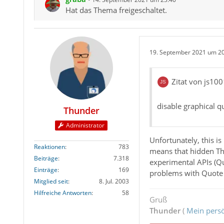
Hat das Thema freigeschaltet.
19. September 2021 um 2
Zitat von js10
disable graphical qu
Thunder
Administrator
Unfortunately, this i
Reaktionen
783
means that hidden Th
Beiträge
7.318
experimental APIs (Qu
Einträge
169
problems with Quote 
Mitglied seit
8. Jul. 2003
Hilfreiche Antworten
58
Gruß
Thunder
(
Mein persö