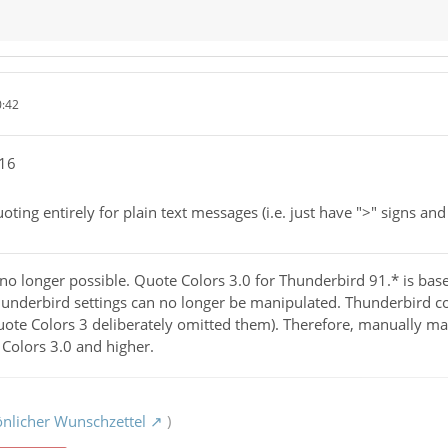
0:42
016
oting entirely for plain text messages (i.e. just have ">" signs an
s no longer possible. Quote Colors 3.0 for Thunderbird 91.* is b
underbird settings can no longer be manipulated. Thunderbird co
ote Colors 3 deliberately omitted them). Therefore, manually ma
Colors 3.0 and higher.
nlicher Wunschzettel
)