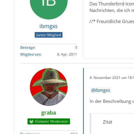
Das Thunderbird-Icon 
Nachrichten, die ich 
//* Freundliche Grues
ibmgxs
Junior-Mitglied
Beiträge
3
Mitglied seit
8. Apr. 2011
6. November 2021 um 18:
ibmgxs
In der Beschreibung 
graba
Globaler Moderator
Zitat