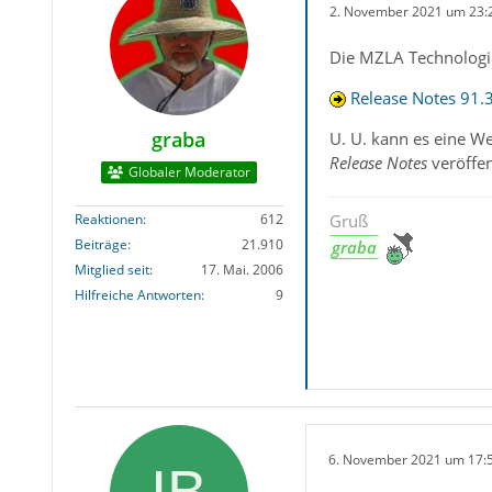
2. November 2021 um 23:
Die MZLA Technologie
Release Notes 91.3
graba
U. U. kann es eine W
Release Notes
veröffen
Globaler Moderator
Reaktionen
612
Gruß
Beiträge
21.910
graba
Mitglied seit
17. Mai. 2006
Hilfreiche Antworten
9
6. November 2021 um 17: