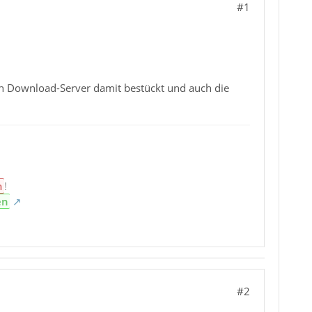
#1
en Download-Server damit bestückt und auch die
n
!
en
#2