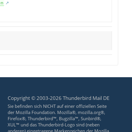
en
Copyright © 2003-2026 Thunderbird Mail DE
Sie befinden sich NICHT auf einer offiziellen Seite
der Mozilla Foundation. Mozilla®, mozilla.org®,
Firefox®, Thunderbird™, Bugzilla™, Sunbird®,
XUL™ und das Thunderbird-Logo sind (neben
anderen) eingetragene Markenzeichen der Mozilla