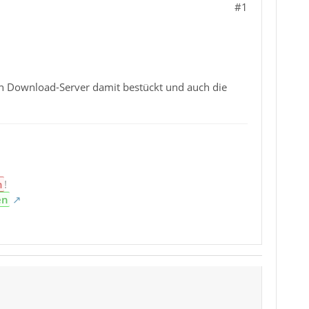
#1
en Download-Server damit bestückt und auch die
n
!
en