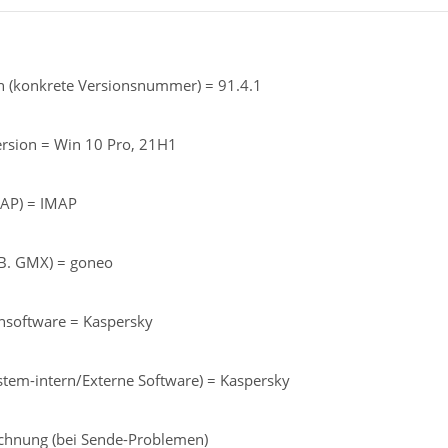
n (konkrete Versionsnummer) = 91.4.1
ersion = Win 10 Pro, 21H1
MAP) = IMAP
z.B. GMX) = goneo
ensoftware = Kaspersky
ystem-intern/Externe Software) = Kaspersky
ichnung (bei Sende-Problemen)