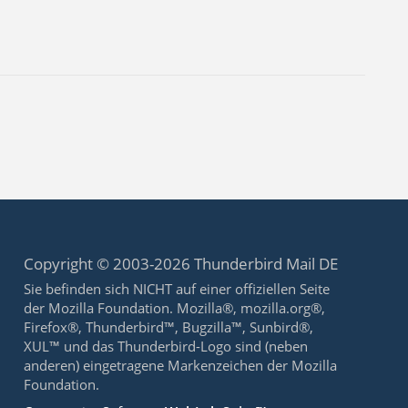
Copyright © 2003-2026 Thunderbird Mail DE
Sie befinden sich NICHT auf einer offiziellen Seite
der Mozilla Foundation. Mozilla®, mozilla.org®,
Firefox®, Thunderbird™, Bugzilla™, Sunbird®,
XUL™ und das Thunderbird-Logo sind (neben
anderen) eingetragene Markenzeichen der Mozilla
Foundation.