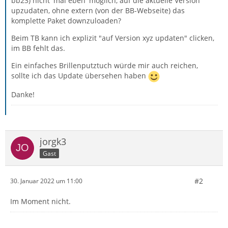
bb23) nicht 'mal eben' möglich, auf die aktuelle Version
upzudaten, ohne extern (von der BB-Webseite) das
komplette Paket downzuloaden?
Beim TB kann ich explizit "auf Version xyz updaten" clicken,
im BB fehlt das.
Ein einfaches Brillenputztuch würde mir auch reichen,
sollte ich das Update übersehen haben
Danke!
jorgk3
Gast
#2
30. Januar 2022 um 11:00
Im Moment nicht.